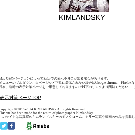
KIMLANDSKY
Mac OSのバージョンによってSafarでの表示不具合が出る場合があります。
Google chrome、Firefox
な
メニューのプルダウン、白ページなど正常に表示されない場合は
現在、臨時の表示対策ページをご用意しておりますので以下のリンクより閲覧ください。（
表示対策ページTOP
Copyright © 2015-2024 KIMLANDSKY All Rights Reserved.
This site has been made for the return of photographer Kimlandsky.
このサイトは写真家のキムランドスキーのモノクローム、カラー写真や動画の作品を掲載し